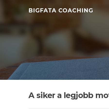
Ugrás
a
BIGFATA COACHING
tartalomra
A siker a legjobb mo