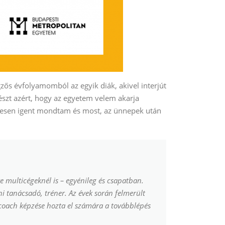
ős évfolyamomból az egyik diák, akivel interjút
szt azért, hogy az egyetem velem akarja
etesen igent mondtam és most, az ünnepek után
tve multicégeknél is – egyénileg és csapatban.
i tanácsadó, tréner. Az évek során felmerült
 coach képzése hozta el számára a továbblépés