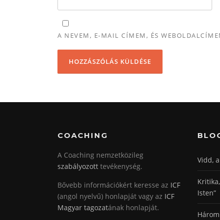
A NEVEM, E-MAIL CÍMEM, ÉS WEBOLDALCÍ
COACHING
BLO
A Coaching nemzetközileg
Vidd, 
szabályozott
tevékenység.
Kritika
Bővebb információkért keresse az
ICF
Isten”
(angol nyelvű) honlapját vagy az
ICF
Magyar tagozat
ának honlapját.
Három 