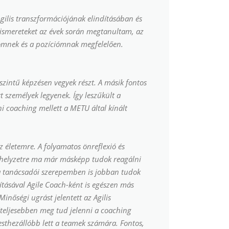
gilis transzformációjának elindításában és
 ismereteket az évek során megtanultam, az
ömnek és a pozíciómnak megfelelően.
szintű képzésen vegyek részt. A másik fontos
t személyek legyenek. Így leszűkült a
 coaching mellett a METU által kínált
életemre. A folyamatos önreflexió és
k helyzetre ma már másképp tudok reagálni
a tanácsadói szerepemben is jobban tudok
tásával Agile Coach-ként is egészen más
nőségi ugrást jelentett az Agilis
teljesebben meg tud jelenni a coaching
testhezállóbb lett a teamek számára. Fontos,