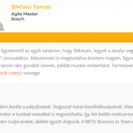
yetemtől az egyik tanárom, hogy felkérjen, legyek a tavalyi végz
” sorozatához. Kétszeresen is megtisztelve éreztem magam. Egyré
 tanárom rám gondolt sikeres, példát mutató emberként. Termész
ült interjú
szövege.
őként kezdte a pályafutását. Dolgozott hazai kisvállalkozásoknál, ille
mikor a tudását másokkal is megoszthatta. Így lett belőle módszertan
tni tudja azokat, akikkel együtt dolgozik. A METU Business és Team