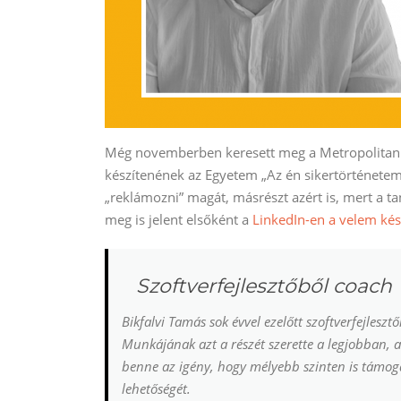
Még novemberben keresett meg a Metropolitan Eg
készítenének az Egyetem „Az én sikertörténetem
„reklámozni” magát, másrészt azért is, mert a
meg is jelent elsőként a
LinkedIn-en a velem kész
Szoftverfejlesztőből coach
Bikfalvi Tamás sok évvel ezelőtt szoftverfejleszt
Munkájának azt a részét szerette a legjobban, a
benne az igény, hogy mélyebb szinten is támoga
lehetőségét.