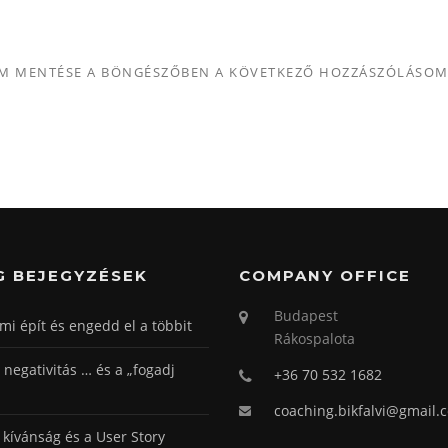
MEM MENTÉSE A BÖNGÉSZŐBEN A KÖVETKEZŐ HOZZÁSZÓLÁSO
G BEJEGYZÉSEK
COMPANY OFFICE
Budapest
ami épít és engedd el a többit
Rákospalota
, negativitás … és a „fogadj
+36 70 532 1682
coaching.bikfalvi@gmail.
kívánság és a User Story