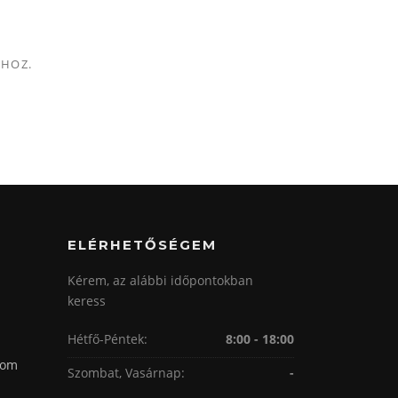
MHOZ.
ELÉRHETŐSÉGEM
Kérem, az alábbi időpontokban
keress
Hétfő-Péntek:
8:00 - 18:00
com
Szombat, Vasárnap:
-