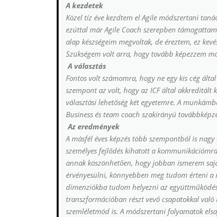
A kezdetek
Közel tíz éve kezdtem el Agile módszertani tan
ezúttal már Agile Coach szerepben támogattam 
alap készségeim megvoltak, de éreztem, ez kev
Szükségem volt arra, hogy tovább képezzem 
A választás
Fontos volt számomra, hogy ne egy kis cég álta
szempont az volt, hogy az ICF által akkreditált 
választási lehetőség két egyetemre. A munkámba
Business és team coach szakirányú továbbképzé
Az eredmények
A másfél éves képzés több szempontból is nagy
személyes fejlődés kihatott a kommunikációmra
annak köszönhetően, hogy jobban ismerem sajá
érvényesülni, könnyebben meg tudom érteni a má
dimenziókba tudom helyezni az együttműködést a
transzformációban részt vevő csapatokkal való 
szemléletmód is. A módszertani folyamatok elsaj