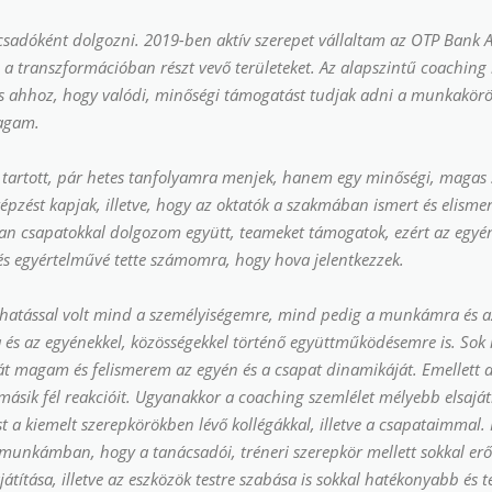
ácsadóként dolgozni. 2019-ben aktív szerepet vállaltam az OTP Bank A
a transzformációban részt vevő területeket. Az alapszintű coaching
és ahhoz, hogy valódi, minőségi támogatást tudjak adni a munkakör
magam.
l tartott, pár hetes tanfolyamra menjek, hanem egy minőségi, magas 
képzést kapjak, illetve, hogy az oktatók a szakmában ismert és elismer
n csapatokkal dolgozom együtt, teameket támogatok, ezért az egyéni
s egyértelművé tette számomra, hogy hova jelentkezzek.
 hatással volt mind a személyiségemre, mind pedig a munkámra és az 
 és az egyénekkel, közösségekkel történő együttműködésemre is. So
t magam és felismerem az egyén és a csapat dinamikáját. Emellett 
sik fél reakcióit. Ugyanakkor a coaching szemlélet mélyebb elsajátí
 kiemelt szerepkörökben lévő kollégákkal, illetve a csapataimmal. Mi
munkámban, hogy a tanácsadói, tréneri szerepkör mellett sokkal erő
átítása, illetve az eszközök testre szabása is sokkal hatékonyabb és 