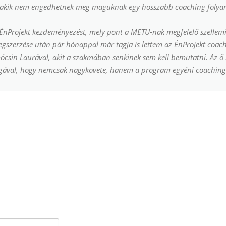
i, akik nem engedhetnek meg maguknak egy hosszabb coaching folya
nProjekt kezdeményezést, mely pont a METU-nak megfelelő szellemi
gszerzése után pár hónappal már tagja is lettem az ÉnProjekt coa
sin Laurával, akit a szakmában senkinek sem kell bemutatni. Az ő
gával, hogy nemcsak nagykövete, hanem a program egyéni coaching 