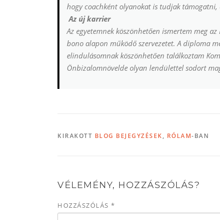
hogy coachként olyanokat is tudjak támogatn
Az új karrier
Az egyetemnek köszönhetően ismertem meg az É
bono alapon működő szervezetet. A diploma me
elindulásomnak köszönhetően találkoztam Komóc
Önbizalomnövelde olyan lendülettel sodort ma
KIRAKOTT
BLOG BEJEGYZÉSEK
,
RÓLAM
-BAN
VÉLEMÉNY, HOZZÁSZÓLÁS?
HOZZÁSZÓLÁS
*