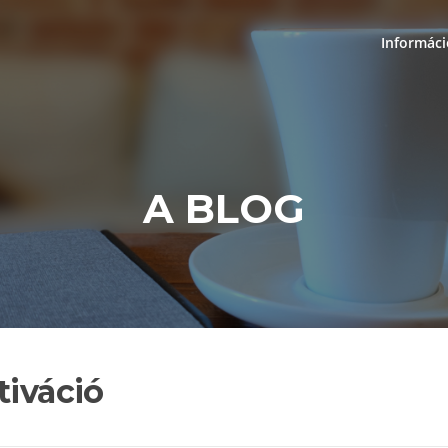
Informác
A BLOG
tiváció