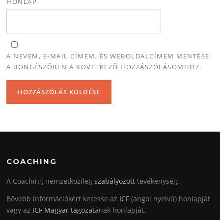
HONLAP
A NEVEM, E-MAIL CÍMEM, ÉS WEBOLDALCÍMEM MENTÉSE
A BÖNGÉSZŐBEN A KÖVETKEZŐ HOZZÁSZÓLÁSOMHOZ.
COACHING
A Coaching nemzetközileg
szabályozott
tevékenység.
Bővebb információkért keresse az
ICF
(angol nyelvű) honlapját
vagy az
ICF Magyar tagozat
ának honlapját.