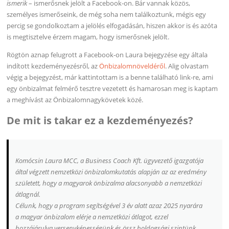
ismerik
– ismerősnek jelölt a Facebook-on. Bár vannak közös,
személyes ismerőseink, de még soha nem találkoztunk, mégis egy
percig se gondolkoztam a jelölés elfogadásán, hiszen akkor is és azóta
is megtisztelve érzem magam, hogy ismerősnek jelölt.
Rögtön aznap felugrott a Facebook-on Laura bejegyzése egy általa
indított kezdeményezésről, az
Önbizalomnöveldéről
. Alig olvastam
végig a bejegyzést, már kattintottam is a benne található link-re, ami
egy önbizalmat felmérő tesztre vezetett és hamarosan meg is kaptam
a meghívást az Önbizalomnagykövetek közé.
De mit is takar ez a kezdeményezés?
Komócsin Laura MCC, a Business Coach Kft. ügyvezető igazgatója
által végzett nemzetközi önbizalomkutatás alapján az az eredmény
született, hogy a magyarok önbizalma alacsonyabb a nemzetközi
átlagnál.
Célunk, hogy a program segítségével 3 év alatt azaz 2025 nyarára
a magyar önbizalom elérje a nemzetközi átlagot, ezzel
hozzájárulva versenyképességünk és össz boldogsági szintünk