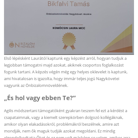
Első lépésként Laurától kaptunk egy képzést arról, hogyan tudjuk a
legjobban támogatni majd azokat, akiknek csoportos foglalkozást
fogunk tartani. A képzés végén még egy helyes oklevelet is kaptunk,
ami hivatalosan is igazolta, hogy immár teljes jogú Nagykövetei
vagyunk az Önbizalomnöveldének.
„És hol vagy ebben Te?”
Agilis módszertani támogatóként gyakran teszem fel ezt a kérdést a
csapataimnak, vagy a kiemelt szerepkörben dolgozó kollégáknak,
amikor olyan elakadásokról, problémákról beszélnek, amire azt
mondják, nem ők maguk tudják azokat megoldani. Ez mindig
elgondolkodtatja Őket és ez nem volt másképp se velem, amikor arra