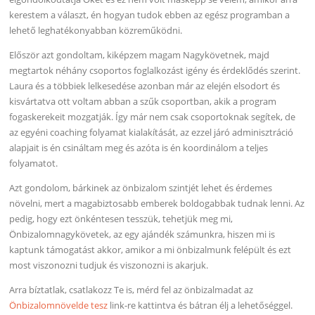
kerestem a választ, én hogyan tudok ebben az egész programban a
lehető leghatékonyabban közreműködni.
Először azt gondoltam, kiképzem magam Nagykövetnek, majd
megtartok néhány csoportos foglalkozást igény és érdeklődés szerint.
Laura és a többiek lelkesedése azonban már az elején elsodort és
kisvártatva ott voltam abban a szűk csoportban, akik a program
fogaskerekeit mozgatják. Így már nem csak csoportoknak segítek, de
az egyéni coaching folyamat kialakítását, az ezzel járó adminisztráció
alapjait is én csináltam meg és azóta is én koordinálom a teljes
folyamatot.
Azt gondolom, bárkinek az önbizalom szintjét lehet és érdemes
növelni, mert a magabiztosabb emberek boldogabbak tudnak lenni. Az
pedig, hogy ezt önkéntesen tesszük, tehetjük meg mi,
Önbizalomnagykövetek, az egy ajándék számunkra, hiszen mi is
kaptunk támogatást akkor, amikor a mi önbizalmunk felépült és ezt
most viszonozni tudjuk és viszonozni is akarjuk.
Arra bíztatlak, csatlakozz Te is, mérd fel az önbizalmadat az
Önbizalomnövelde tesz
link-re kattintva és bátran élj a lehetőséggel.