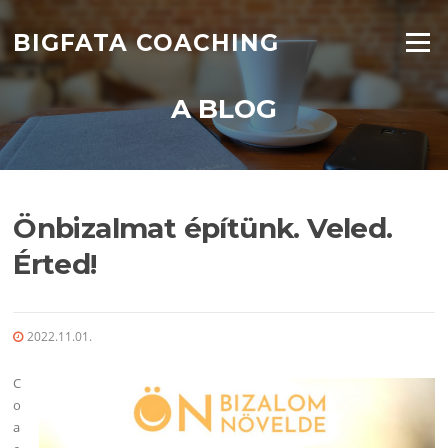
Ugrás
a
BIGFATA COACHING
Menü
tartalomra
A BLOG
Önbizalmat építünk. Veled.
Érted!
2022.11.01.
C
o
a