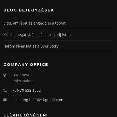
BLOG BEJEGYZÉSEK
Vidd, ami épít és engedd el a többit
Kritika, negativitás … és a „fogadj Isten”
Három kívánság és a User Story
COMPANY OFFICE
Budapest
Rákospalota
+36 70 532 1682
coaching.bikfalvi@gmail.com
ELÉRHETŐSÉGEM