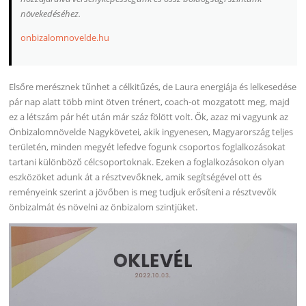
növekedéséhez.
onbizalomnovelde.hu
Elsőre merésznek tűnhet a célkitűzés, de Laura energiája és lelkesedése
pár nap alatt több mint ötven trénert, coach-ot mozgatott meg, majd
ez a létszám pár hét után már száz fölött volt. Ők, azaz mi vagyunk az
Önbizalomnövelde Nagykövetei, akik ingyenesen, Magyarország teljes
területén, minden megyét lefedve fogunk csoportos foglalkozásokat
tartani különböző célcsoportoknak. Ezeken a foglalkozásokon olyan
eszközöket adunk át a résztvevőknek, amik segítségével ott és
reményeink szerint a jövőben is meg tudjuk erősíteni a résztvevők
önbizalmát és növelni az önbizalom szintjüket.