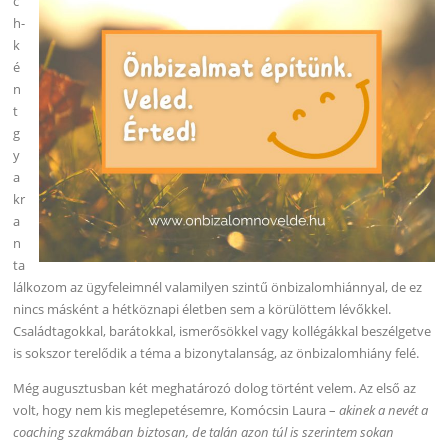
c
h-
k
é
n
t
g
y
a
kr
a
n
ta
lálkozom az ügyfeleimnél valamilyen szintű önbizalomhiánnyal, de ez
nincs másként a hétköznapi életben sem a körülöttem lévőkkel.
Családtagokkal, barátokkal, ismerősökkel vagy kollégákkal beszélgetve
is sokszor terelődik a téma a bizonytalanság, az önbizalomhiány felé.
Még augusztusban két meghatározó dolog történt velem. Az első az
volt, hogy nem kis meglepetésemre, Komócsin Laura –
akinek a nevét a
coaching szakmában biztosan, de talán azon túl is szerintem sokan