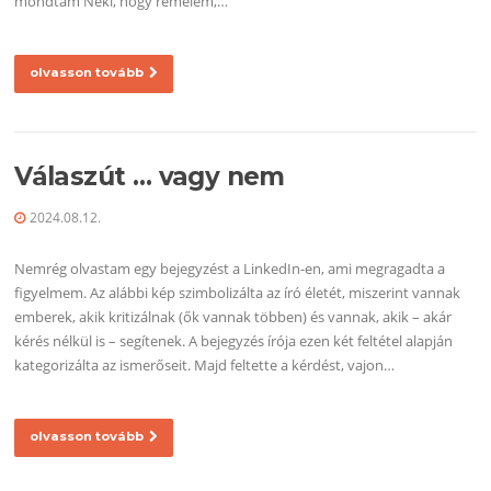
mondtam Neki, hogy remélem,…
olvasson tovább
Válaszút … vagy nem
2024.08.12.
Nemrég olvastam egy bejegyzést a LinkedIn-en, ami megragadta a
figyelmem. Az alábbi kép szimbolizálta az író életét, miszerint vannak
emberek, akik kritizálnak (ők vannak többen) és vannak, akik – akár
kérés nélkül is – segítenek. A bejegyzés írója ezen két feltétel alapján
kategorizálta az ismerőseit. Majd feltette a kérdést, vajon…
olvasson tovább