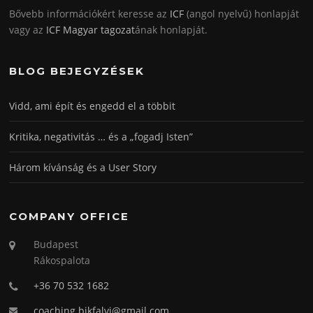
Bővebb információkért keresse az
ICF
(angol nyelvű) honlapját
vagy az
ICF Magyar tagozat
ának honlapját.
BLOG BEJEGYZÉSEK
Vidd, ami épít és engedd el a többit
Kritika, negativitás … és a „fogadj Isten”
Három kívánság és a User Story
COMPANY OFFICE
Budapest
Rákospalota
+36 70 532 1682
coaching.bikfalvi@gmail.com