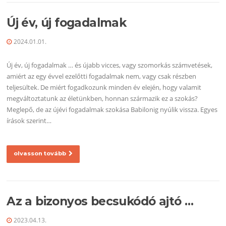
Új év, új fogadalmak
2024.01.01.
Új év, új fogadalmak … és újabb vicces, vagy szomorkás számvetések,
amiért az egy évvel ezelőtti fogadalmak nem, vagy csak részben
teljesültek. De miért fogadkozunk minden év elején, hogy valamit
megváltoztatunk az életünkben, honnan származik ez a szokás?
Meglepő, de az újévi fogadalmak szokása Babilonig nyúlik vissza. Egyes
írások szerint…
olvasson tovább
Az a bizonyos becsukódó ajtó …
2023.04.13.