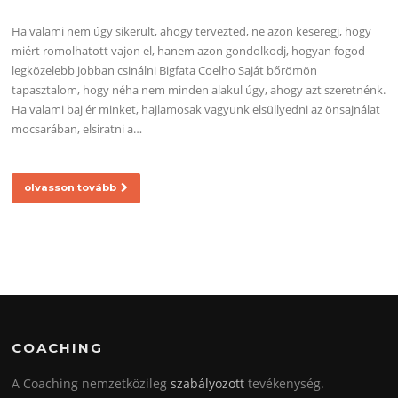
Ha valami nem úgy sikerült, ahogy tervezted, ne azon keseregj, hogy
miért romolhatott vajon el, hanem azon gondolkodj, hogyan fogod
legközelebb jobban csinálni Bigfata Coelho Saját bőrömön
tapasztalom, hogy néha nem minden alakul úgy, ahogy azt szeretnénk.
Ha valami baj ér minket, hajlamosak vagyunk elsüllyedni az önsajnálat
mocsarában, elsiratni a…
olvasson tovább
COACHING
A Coaching nemzetközileg
szabályozott
tevékenység.